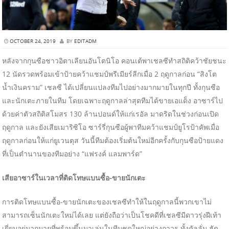
OCTOBER 24, 2019
BY
EDITADM
หลังจากกุนซือชาวอิตาเลียนอันโตนิโอ คอนเต้พาเชลซีทำสถิติคว้าชัยชนะ
12 นัดรวดพร้อมเข้าป้ายคว้าแชมป์พรีเมียร์ลีกเมื่อ 2 ฤดูกาลก่อน “สิงโต
น้ำเงินคราม” เชลซี ได้เปลี่ยนแปลงทีมไปอย่างมากมายในทุกปี ทั้งกุนซือ
และนักเตะภายในทีม โดยเฉพาะฤดูกาลล่าสุดทีมได้ขายเอแด็ง อาซาร์ไป
ด้วยค่าตัวสถิติสโมสร 130 ล้านปอนด์ให้แก่เรอัล มาดริดในช่วงก่อนเปิด
ฤดูกาล และยังเสียเมาริซิโอ ซาร์รี่กุนซือผู้พาทีมคว้าแชมป์ยูโรป้าคัพเมื่อ
ฤดูกาลก่อนให้แก่ยูเวนตุส วันนี้ทีมต้องเริ่มต้นใหม่อีกครั้งกับกุนซือป้ายแดง
ที่เป็นตำนานของทีมอย่าง “แฟรงค์ แลมพาร์ด”
เสียอาซาร์ในเวลาที่ติดโทษแบนซื้อ-ขายนักเตะ
การติดโทษแบนซื้อ-ขายนักเตะของเชลซีทำให้ในฤดูกาลนี้พวกเขาไม่
สามารถเซ็นนักเตะใหม่ได้เลย แต่ยังถือว่าเป็นโชคดีที่เชลซีมีดาวรุ่งฝีเท้า
เยี่ยมอยู่มากมายที่พร้อมขึ้นมาเล่นในทีมชุดใหญ่อย่างถาวร ทั้งคัลลั่ม ฮัด