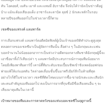
สัน โอดอยส์, เมสัน เมาท์ และแทมมี่ อับราฮัม จึงนับได้ว่ายังเป็นข่าวดีอยู่
บ้าง แม้จะต้องเสียเอแด็ง อาซาร์และดาบิด ลุยซ์ 2 นักเตะหลักในรอบ
หลายปีของทีมออกไปในช่วงเวลานี้ก็ตาม
เชลซีของแฟรงค์ แลมพาร์ด
การเลือกแฟรงค์ แลมพาร์ดอดีตมิดฟิลด์ผู้เป็นเจ้าของสถิติทำประตูสูงสุด
ตลอดกาลของเชลซีมาเป็นผู้จัดการทีมนั้น สื่อต่าง ๆ ในอังกฤษและแฟน
บอลจำนวนไม่น้อยออกอาการเป็นห่วงว่าอดีตกองกลางทีมชาติอังกฤษผู้นี้จะ
เอาชื่อมาทิ้งไว้เสียเปล่า ๆ แลมพาร์ดมีประสบการณ์การคุมทีมน้อยมาก
โดยมีเพียงพาทีมดาร์บี้ เคาน์ตี้ทีมระดับแชมเปี้ยนชิพเข้าชิงเพลย์ออฟก่อน
พ่ายแพ้ให้แก่แอสตัน วิลล่าอดเลื่อนชั้นขึ้นมาพรีเมียร์ลีกในท้ายที่สุด
อย่างไรก็ดีในช่วงเวลา เชลซีที่ติดโทษแบนการซื้อ-ขายนักเตะและเสียนัก
เตะคนสำคัญของทีมออกไป คงเป็นการยากที่กุนซือมีชื่อเสียงคนอื่น ๆ จะ
เสี่ยงมาคุมทีมในเวลานี้
เป้าหมายของทีมและการคาดหวังของแฟนบอลเชลซีในฤดูกาลนี้