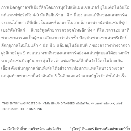
การเปิดฤดูกาลพรีเมียร์ลีกโดยการบุกไปแพ้แมนเชสเตอร์ ยูไนเต็ดในถิ่นโอ
ลด์แทรฟฟอร์ดถึง 4-0 มันคือฝันร้าย ดี ๆ นี่เอง และแม้ทีมของแลมพาร์ด
จะเล่นได้อย่างดีทีเดียวในแมทช์ต่อมาก็ไม่วายต้องมาพ่ายนัดชิงแชมป์ซุป
เปอร์คัพให้แก่ ลิเวอร์พูลด้วยการดวลจุดโทษอีก ทั้ง ๆ ที่ในเวลา120 นาที
พวกเขาควรจะเป็นผู้ชนะเสียมากกว่าด้วยซ้ำ ปัจจุบันพวกเขาเล่นพรีเมียร์
ลีกฤดูกาลใหม่ไปแล้ว 4 นัด มี 5 แต้มอยู่ในอันดับที่ 7 ของตารางห่างจากจ่า
ฝูงลิเวอร์พูล 5 คะแนน หากทีมของแลมพาร์ดยังคงเล่นฟุตบอลได้อย่างกล้า
หาญดังเช่นปัจจุบัน การลุ้นโควต้าแชมเปียนส์ลีกที่หวังไว้คงไม่ไกลเกิน
เอื้อม ดังเช่นฤดูกาลก่อนที่เล่นได้อย่างกระท่อนกระแท่นในบางช่วงเวลา
แต่สุดท้ายพวกเขาก็คว้าอันดับ 3 ในลีกและคว้าแชมป์ยูโรป้าคัพได้สำเร็จ
THIS ENTRY WAS POSTED IN
พรีเมียร์ลีก
AND TAGGED
พรีเมียร์ลีก
,
ฟุตบอลต่างประเทศ
,
เชลซี
.
BOOKMARK THE
PERMALINK
.
←
เรือใบจับติ้วเบาหวิวพร้อมแล่นฉิวซิว
“งูใหญ่” อินเตอร์ มิลานพร้อมล่าแชมป์บิ๊ก