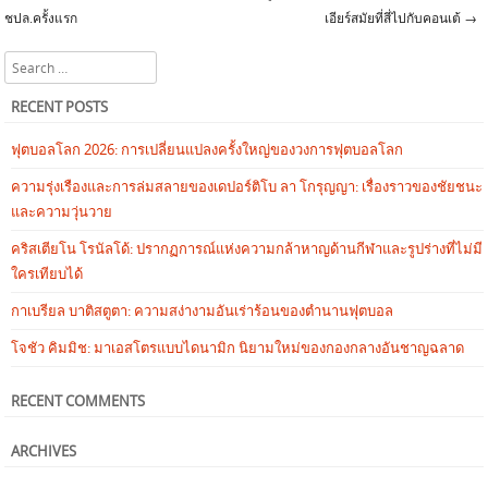
Post navigation
ชปล.ครั้งแรก
เอียร์สมัยที่สี่ไปกับคอนเต้
→
Search
RECENT POSTS
ฟุตบอลโลก 2026: การเปลี่ยนแปลงครั้งใหญ่ของวงการฟุตบอลโลก
ความรุ่งเรืองและการล่มสลายของเดปอร์ติโบ ลา โกรุญญา: เรื่องราวของชัยชนะ
และความวุ่นวาย
คริสเตียโน โรนัลโด้: ปรากฏการณ์แห่งความกล้าหาญด้านกีฬาและรูปร่างที่ไม่มี
ใครเทียบได้
กาเบรียล บาติสตูตา: ความสง่างามอันเร่าร้อนของตำนานฟุตบอล
โจชัว คิมมิช: มาเอสโตรแบบไดนามิก นิยามใหม่ของกองกลางอันชาญฉลาด
RECENT COMMENTS
ARCHIVES