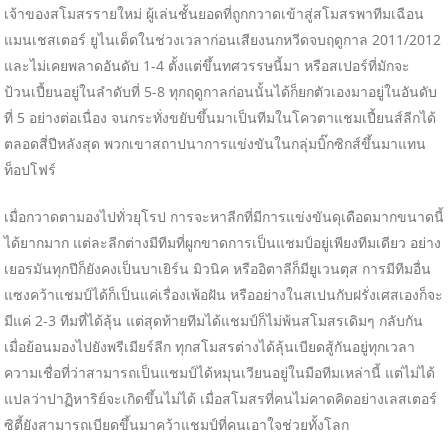
เจ้าของสโมสรรายใหม่ ผู้เล่นชั้นยอดที่ถูกกวาดเข้าสู่สโมสรพาทีมเฉือน
แมนเชสเตอร์ ยูไนเต็ดในช่วงเวลาก่อนเสียงนกหวีดจบฤดูกาล 2011/2012
และไม่เคยพลาดอันดับ 1-4 ตั้งแต่ขึ้นทศวรรษนี้มา หรือสเปอร์ที่มักจะ
ป้วนเปี้ยนอยู่ในลำดับที่ 5-8 ทุกฤดูกาลก่อนนั้นได้ก็ยกตัวเองมาอยู่ในอันดับ
ที่ 5 อย่างต่อเนื่อง จนกระทั่งขยับขึ้นมาเป็นทีมในโควตาแชมเปี้ยนส์ลีกได้
ตลอดสี่ปีหลังสุด พวกเขาสถาปนาการแข่งขันในกลุ่มบิ๊กซิกส์ขึ้นมาแทน
ท็อปโฟร์
เมื่อกวาดตามองไปทั่วยุโรป การจะหาลีกที่มีการแข่งขันดุเดือดมากขนาดนี้
ได้ยากมาก แต่ละลีกต่างมีทีมที่ผูกขาดการเป็นแชมป์อยู่เพียงทีมเดียว อย่าง
เยอรมันทุกปีก็ยังคงเป็นบาเยิร์น มิวนิค หรืออิตาลีก็มียูเวนตุส การมีทีมอื่น
แซงคว้าแชมป์ได้ก็เป็นแค่เรื่องเพ้อฝัน หรืออย่างในสเปนกับฝรั่งเศสเองก็จะ
มีแค่ 2-3 ทีมที่ได้ลุ้น แต่สุดท้ายทีมได้แชมป์ก็ไม่พ้นสโมสรเดิมๆ กลับกัน
เมื่อย้อนมองไปยังพรีเมียร์ลีก ทุกสโมสรต่างได้ลุ้นเบียดสู้กันอยู่ทุกเวลา
ความเชื่อที่ว่าสามารถเป็นแชมป์ได้หมุนเวียนอยู่ในมือทีมเหล่านี้ แต่ไม่ได้
แปลว่าปาฏิหาริย์จะเกิดขึ้นไม่ได้ เมื่อสโมสรที่คนไม่คาดคิดอย่างเลสเตอร์
ซิตี้ยังสามารถเบียดขึ้นมาคว้าแชมป์ที่คนเอาใจช่วยทั้งโลก