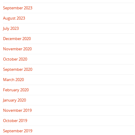
September 2023
August 2023
July 2023
December 2020
November 2020
October 2020
September 2020
March 2020
February 2020
January 2020
November 2019
October 2019
September 2019