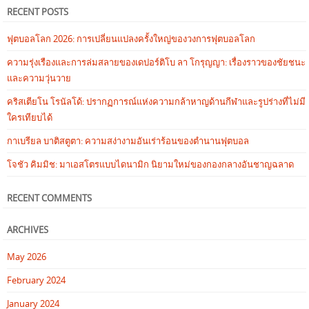
RECENT POSTS
ฟุตบอลโลก 2026: การเปลี่ยนแปลงครั้งใหญ่ของวงการฟุตบอลโลก
ความรุ่งเรืองและการล่มสลายของเดปอร์ติโบ ลา โกรุญญา: เรื่องราวของชัยชนะ
และความวุ่นวาย
คริสเตียโน โรนัลโด้: ปรากฏการณ์แห่งความกล้าหาญด้านกีฬาและรูปร่างที่ไม่มี
ใครเทียบได้
กาเบรียล บาติสตูตา: ความสง่างามอันเร่าร้อนของตำนานฟุตบอล
โจชัว คิมมิช: มาเอสโตรแบบไดนามิก นิยามใหม่ของกองกลางอันชาญฉลาด
RECENT COMMENTS
ARCHIVES
May 2026
February 2024
January 2024