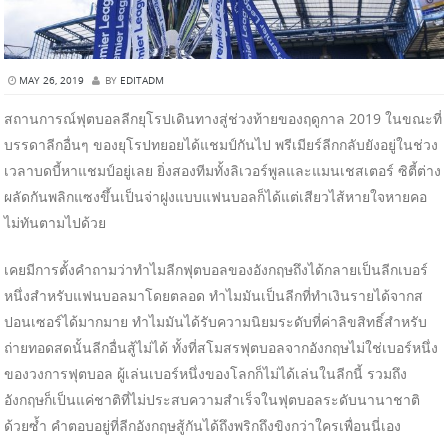
MAY 26, 2019
BY
EDITADM
สถานการณ์ฟุตบอลลีกยุโรปเดินทางสู่ช่วงท้ายของฤดูกาล 2019 ในขณะที่
บรรดาลีกอื่นๆ ของยุโรปทยอยได้แชมป์กันไป พรีเมียร์ลีกกลับยังอยู่ในช่วง
เวลาบดบี้หาแชมป์อยู่เลย ยิ่งสองทีมทั้งลิเวอร์พูลและแมนเชสเตอร์ ซิตี้ต่าง
ผลัดกันพลิกแซงขึ้นเป็นจ่าฝูงแบบแฟนบอลก็ได้แต่เสียวไส้หายใจหายคอ
ไม่ทันตามไปด้วย
เคยมีการตั้งคำถามว่าทำไมลีกฟุตบอลของอังกฤษถึงได้กลายเป็นลีกเบอร์
หนึ่งสำหรับแฟนบอลมาโดยตลอด ทำไมมันเป็นลีกที่ทำเงินรายได้จากส
ปอนเซอร์ได้มากมาย ทำไมมันได้รับความนิยมระดับที่ค่าลิขสิทธิ์สำหรับ
ถ่ายทอดสดนั้นลีกอื่นสู้ไม่ได้ ทั้งที่สโมสรฟุตบอลจากอังกฤษไม่ใช่เบอร์หนึ่ง
ของวงการฟุตบอล ผู้เล่นเบอร์หนึ่งของโลกก็ไม่ได้เล่นในลีกนี้ รวมถึง
อังกฤษก็เป็นแค่ชาติที่ไม่ประสบความสำเร็จในฟุตบอลระดับนานาชาติ
ด้วยซ้ำ คำตอบอยู่ที่ลีกอังกฤษสู้กันได้ถึงพริกถึงขิงกว่าใครเพื่อนนี่เอง