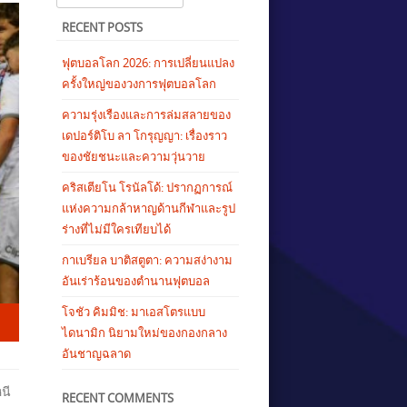
RECENT POSTS
ฟุตบอลโลก 2026: การเปลี่ยนแปลง
ครั้งใหญ่ของวงการฟุตบอลโลก
ความรุ่งเรืองและการล่มสลายของ
เดปอร์ติโบ ลา โกรุญญา: เรื่องราว
ของชัยชนะและความวุ่นวาย
คริสเตียโน โรนัลโด้: ปรากฏการณ์
แห่งความกล้าหาญด้านกีฬาและรูป
ร่างที่ไม่มีใครเทียบได้
กาเบรียล บาติสตูตา: ความสง่างาม
อันเร่าร้อนของตำนานฟุตบอล
โจชัว คิมมิช: มาเอสโตรแบบ
ไดนามิก นิยามใหม่ของกองกลาง
อันชาญฉลาด
นี
RECENT COMMENTS