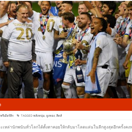
ง
N
พรีเมียร์ลีก
TAGGED
พลังหนุ่ม
,
ยูงทอง
,
ลีดส์
และเหล่านักพนันทั่วโลกได้ตั้งตาคอยให้กลับมาโลดแล่นในลีกสูงสุดอีกครั้งคงห