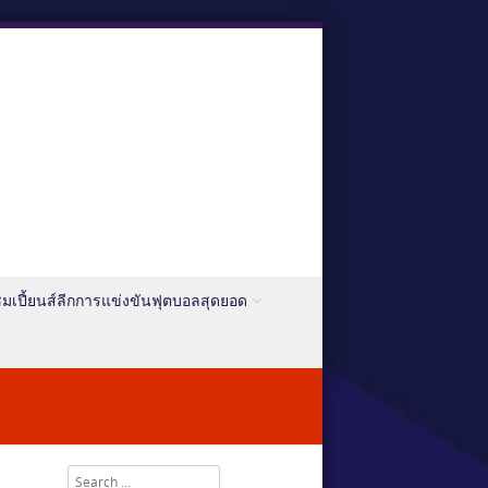
มเปี้ยนส์ลีกการแข่งขันฟุตบอลสุดยอด
Search