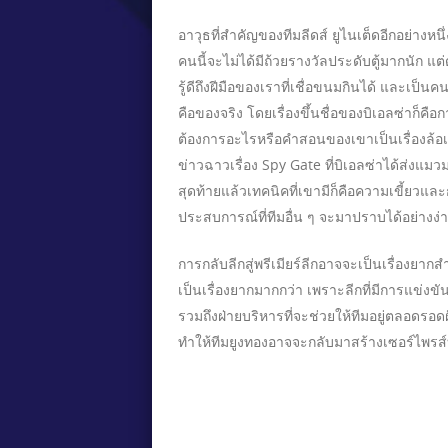
อาวุธที่สำคัญของทีมลีดส์ ยูไนเต็ดอีกอย่างหนึ่
คนนี้จะไม่ได้มีถ้วยรางวัลประดับตู้มากนัก แต
รู้ดีถึงฝีมือของเราที่เชื่อขนมกินได้ และเป็น
คือของจริง โดยเรื่องขึ้นชื่อของบิเอลซ่าก็คือ
ต้องการอะไรหรือคำสอนของเขาเป็นเรื่องล้อเล
ข่าวฉาวเรื่อง Spy Gate ที่บิเอลซ่าได้ส่งแมว
สุดท้ายแล้วเทคนิคที่เขามีก็คือความเขี้ยวและก
ประสบการณ์ที่ทีมอื่น ๆ จะมาปราบได้อย่างง่
การกลับลีกสู่พรีเมียร์ลีกอาจจะเป็นเรื่องย
เป็นเรื่องยากมากกว่า เพราะลีกที่มีการแข่ง
รวมถึงฝ่ายบริหารที่จะช่วยให้ทีมอยู่ตลอดรอ
ทำให้ทีมยูงทองอาจจะกลับมาสร้างเซอร์ไพรส์บ