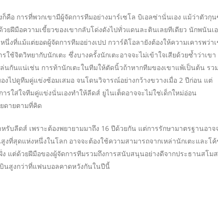
งก็คือ การที่พวกเขามีผู้จัดการทีมอย่างมาร์เซโล บิเอลซ่านั่นเอง แม้ว่าตัวกุน
่ด้วยฝีมือความเขี้ยวของเขากลับโด่งดังไปทั่วแดนละตินเลยทีเดียว นักพนันเอ
คนหนึ่งที่แม้แต่ยอดผู้จัดการทีมอย่างเปป กวาร์ดิโอลายังต้องให้ความเคารพว่า
การใช้จิตวิทยากับนักเตะ ซึ่งบางครั้งนักเตะอาจจะไม่เข้าใจเสียด้วยซ้ำว่าเขา
่นกันแน่เช่น การท้านักเตะในทีมให้ตัดนิ้วถ้าหากทีมของเขาแพ้เป็นต้น รวม
มองไปดูทีมคู่แข่งซ้อมเสมอ จนโดนวิจารณ์อย่างกว้างขวางเมื่อ 2 ปีก่อน แต่
ารใส่ใจทีมคู่แข่งนั่นเองทำให้ลีดส์ ยูไนเต็ดอาจจะไม่ใช่เด็กใหม่อ่อน
ายดายตามที่คิด
ากสำหรับลีดส์ เพราะต้องพยายามมาถึง 16 ปีด้วยกัน แต่การรักษามาตรฐานอาจ
ขันสูงที่สุดแห่งหนึ่งในโลก อาจจะต้องใช้ความสามารถจากเหล่านักเตะและโค
ดฝั่ง แต่ด้วยฝีมือของผู้จัดการทีมรวมถึงการสนับสนุนอย่างดีจากประธานสโม
ินสูงกว่าที่แฟนบอลคาดหวังกันในปีนี้