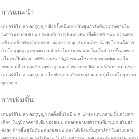
การแนะนำ
เดปอร์ติโบ ลา คอรุญญา ซึ่งครั้งหนึ่งเคยเป็นขุมกำลังที่น่าเกรงขามใน
วงการฟุตบอลสเปน ประสบกับการเดินทางที่น่าทึ่งด้วยชัยชนะ ความพ่าย
แพ้ และท้ายที่สุดก็ลดลงอย่างมาก จากจุดเริ่มต้นเล็กๆ น้อยๆ ไปจนถึงการ
ก้าวไปสู่จุดสูงสุดของความสำเร็จในประเทศและในยุโรป การขึ้นลงของ
สโมสรเป็นตัวอย่างที่ชัดเจนของวัฏจักรของโชคชะตาของฟุตบอล ใน
บทความนี้ เราจะสำรวจช่วงสูงและต่ำของประวัติศาสตร์อันยาวนานของ
เดปอร์ติโบ ลา คอรุญญา โดยติดตามเส้นทางจากความรุ่งโรจน์ไปสู่ความ
ทุกข์ยาก
การเพิ่มขึ้น
เดปอร์ติโบ ลา คอรุญญา ก่อตั้งขึ้นในปี พ.ศ. 2449 และกลายเป็นสโมสร
เล็กๆ ในภูมิภาคกาลิเซียของสเปน ตลอดหลายทศวรรษที่ผ่านมา สโมสร
ค่อยๆ ก้าวขึ้นสู่อันดับฟุตบอลสเปน และได้เลื่อนชั้นสู่ลาลีกาในช่วงปลาย
ทศวรรษ 1960 อย่างไรก็ตาม ในช่วงทศวรรษ 1990 และต้นทศวรรษ 2000