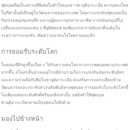
ฟุตบอลถือเป็นสถานที่พิเศษในหัวใจของชาวซาอุดีอาระเบีย ความหลงใหล
ในกีฬานั้นฝังลึกอยู่ในวัฒนธรรมของประเทศ โดยการแข่งขันฟุตบอลเป็น
กิจกรรมของชุมชนที่รวบรวมผู้คนจากทุกสาขาอาชีพ การสนับสนุนที่ไม่
เปลี่ยนแปลงของแฟน ๆ ที่อุทิศตนช่วยเพิ่มบรรยากาศอันน่าตื่นเต้นใน
ระหว่างการแข่งขัน เพิ่มความน่าสนใจโดยรวมของลีก
การยอมรับระดับโลก
ในขณะที่ลีกสูงขึ้นเรื่อย ๆ ได้รับความสนใจจากวงการฟุตบอลต่างประเทศ
มากขึ้น สโมสรชั้นนำของยุโรปมีส่วนร่วมในการแข่งขันนัดกระชับมิตร
และความร่วมมือกับทีมในซาอุดิอาระเบีย ส่งเสริมการแลกเปลี่ยนข้าม
วัฒนธรรมและกระชับความสัมพันธ์ทางฟุตบอล การยอมรับในระดับโลกนี้
ไม่เพียงแต่ยกระดับศักดิ์ศรีของลีกเท่านั้น แต่ยังทำให้ฟุตบอล
ซาอุดิอาระเบียกลายเป็นจุดสนใจอีกด้วย
มองไปข้างหน้า