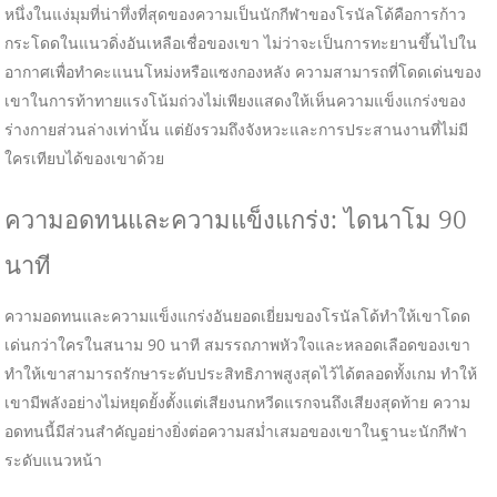
หนึ่งในแง่มุมที่น่าทึ่งที่สุดของความเป็นนักกีฬาของโรนัลโด้คือการก้าว
กระโดดในแนวดิ่งอันเหลือเชื่อของเขา ไม่ว่าจะเป็นการทะยานขึ้นไปใน
อากาศเพื่อทำคะแนนโหม่งหรือแซงกองหลัง ความสามารถที่โดดเด่นของ
เขาในการท้าทายแรงโน้มถ่วงไม่เพียงแสดงให้เห็นความแข็งแกร่งของ
ร่างกายส่วนล่างเท่านั้น แต่ยังรวมถึงจังหวะและการประสานงานที่ไม่มี
ใครเทียบได้ของเขาด้วย
ความอดทนและความแข็งแกร่ง: ไดนาโม 90
นาที
ความอดทนและความแข็งแกร่งอันยอดเยี่ยมของโรนัลโด้ทำให้เขาโดด
เด่นกว่าใครในสนาม 90 นาที สมรรถภาพหัวใจและหลอดเลือดของเขา
ทำให้เขาสามารถรักษาระดับประสิทธิภาพสูงสุดไว้ได้ตลอดทั้งเกม ทำให้
เขามีพลังอย่างไม่หยุดยั้งตั้งแต่เสียงนกหวีดแรกจนถึงเสียงสุดท้าย ความ
อดทนนี้มีส่วนสำคัญอย่างยิ่งต่อความสม่ำเสมอของเขาในฐานะนักกีฬา
ระดับแนวหน้า