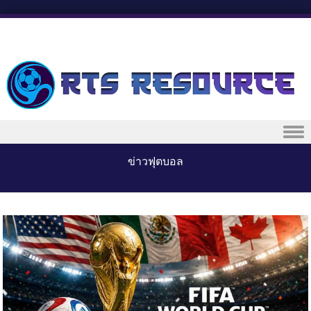
Skip to content
ข่าวฟุตบอล