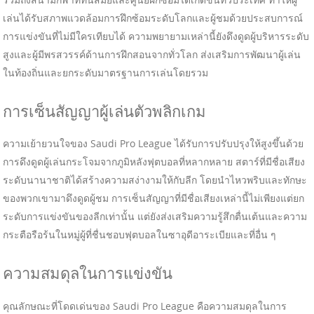
เล่นได้รับสภาพแวดล้อมการฝึกซ้อมระดับโลกและผู้ชมด้วยประสบการณ์
การแข่งขันที่ไม่มีใครเทียบได้ ความพยายามเหล่านี้ยังดึงดูดผู้บริหารระดับ
สูงและผู้มีพรสวรรค์ด้านการฝึกสอนจากทั่วโลก ส่งเสริมการพัฒนาผู้เล่น
ในท้องถิ่นและยกระดับมาตรฐานการเล่นโดยรวม
การเซ็นสัญญาผู้เล่นตัวพลิกเกม
ความเย้ายวนใจของ Saudi Pro League ได้รับการปรับปรุงให้สูงขึ้นด้วย
การดึงดูดผู้เล่นกระโจมจากภูมิหลังฟุตบอลที่หลากหลาย สตาร์ที่มีชื่อเสียง
ระดับนานาชาติได้สร้างความสง่างามให้กับลีก โดยนำไหวพริบและทักษะ
ของพวกเขามาดึงดูดผู้ชม การเซ็นสัญญาที่มีชื่อเสียงเหล่านี้ไม่เพียงแต่ยก
ระดับการแข่งขันของลีกเท่านั้น แต่ยังส่งเสริมความรู้สึกตื่นเต้นและความ
กระตือรือร้นในหมู่ผู้ที่ชื่นชอบฟุตบอลในซาอุดีอาระเบียและที่อื่น ๆ
ความสมดุลในการแข่งขัน
คุณลักษณะที่โดดเด่นของ Saudi Pro League คือความสมดุลในการ