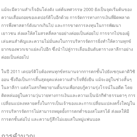
แม้จะมีความสำเร็จอันโด่งดัง แต่ต้นทศวรรษ 2000 ยังเป็นจุดเริ่มต้นของ
ความเสื่อมถอยของเดปอร์ติโบอีกด้วย การจัดการทางการเงินที่ผิดพลาด
การพึ่งพาสตาร์ดังมากเกินไป และการขาดการลงทุนในการพัฒนา
เยาวชน ส่งผลให้สโมสรคลี่คลายอย่างค่อยเป็นค่อยไป การจากไปของผู้
เล่นคนสำคัญและความไม่มั่นคงในการบริหารจัดการยิ่งทำให้ความทุกข์
ยากของพวกเขาแย่ลงไปอีก ซึ่งนำไปสู่การเลื่อนอันดับตารางลาลีกาอย่าง
ค่อยเป็นค่อยไป
ในปี 2011 เดปอร์ติโบต้องทนทุกข์ทรมานจากการตกชั้นไปยังเซกุนดาดิวิซิ
ออน ซึ่งถือเป็นการสิ้นสุดยุคแห่งความสำเร็จที่ยั่งยืน แม้จะอยู่ในช่วงสั้นๆ
ในลาลีกา แต่สโมสรก็พยายามดิ้นรนเพื่อกอบกู้ความรุ่งโรจน์ในอดีต โดย
ติดหล่มอยู่ในความวุ่นวายทางการเงินและความเป็นนักกีฬาธรรมดาๆ การ
เปลี่ยนแปลงหลายครั้งในการเป็นเจ้าของและการเปลี่ยนแปลงครั้งใหญ่ใน
การบริหารจัดการไม่สามารถหยุดยั้งการตกต่ำของสโมสรได้ ส่งผลให้มี
การตกชั้นต่อไป และความรู้สึกไม่แยแสในหมู่แฟนบอล
การคำนวณ