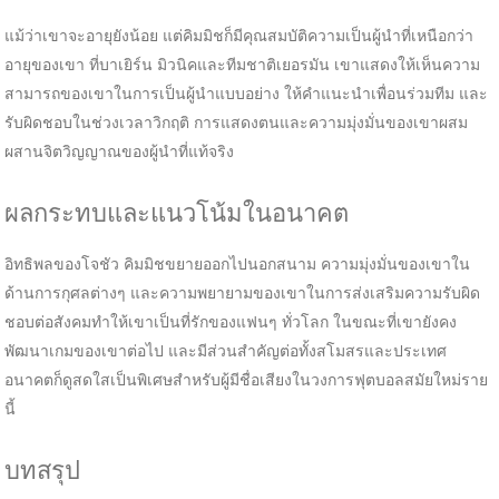
แม้ว่าเขาจะอายุยังน้อย แต่คิมมิชก็มีคุณสมบัติความเป็นผู้นำที่เหนือกว่า
อายุของเขา ที่บาเยิร์น มิวนิคและทีมชาติเยอรมัน เขาแสดงให้เห็นความ
สามารถของเขาในการเป็นผู้นำแบบอย่าง ให้คำแนะนำเพื่อนร่วมทีม และ
รับผิดชอบในช่วงเวลาวิกฤติ การแสดงตนและความมุ่งมั่นของเขาผสม
ผสานจิตวิญญาณของผู้นำที่แท้จริง
ผลกระทบและแนวโน้มในอนาคต
อิทธิพลของโจชัว คิมมิชขยายออกไปนอกสนาม ความมุ่งมั่นของเขาใน
ด้านการกุศลต่างๆ และความพยายามของเขาในการส่งเสริมความรับผิด
ชอบต่อสังคมทำให้เขาเป็นที่รักของแฟนๆ ทั่วโลก ในขณะที่เขายังคง
พัฒนาเกมของเขาต่อไป และมีส่วนสำคัญต่อทั้งสโมสรและประเทศ
อนาคตก็ดูสดใสเป็นพิเศษสำหรับผู้มีชื่อเสียงในวงการฟุตบอลสมัยใหม่ราย
นี้
บทสรุป