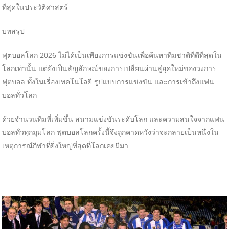
ที่สุดในประวัติศาสตร์
บทสรุป
ฟุตบอลโลก 2026 ไม่ได้เป็นเพียงการแข่งขันเพื่อค้นหาทีมชาติที่ดีที่สุดใน
โลกเท่านั้น แต่ยังเป็นสัญลักษณ์ของการเปลี่ยนผ่านสู่ยุคใหม่ของวงการ
ฟุตบอล ทั้งในเรื่องเทคโนโลยี รูปแบบการแข่งขัน และการเข้าถึงแฟน
บอลทั่วโลก
ด้วยจำนวนทีมที่เพิ่มขึ้น สนามแข่งขันระดับโลก และความสนใจจากแฟน
บอลทั่วทุกมุมโลก ฟุตบอลโลกครั้งนี้จึงถูกคาดหวังว่าจะกลายเป็นหนึ่งใน
เหตุการณ์กีฬาที่ยิ่งใหญ่ที่สุดที่โลกเคยมีมา