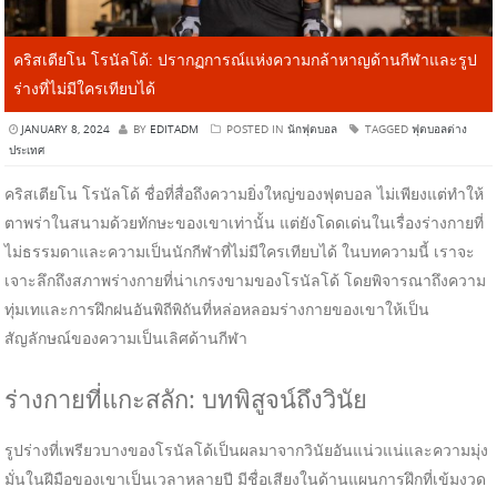
คริสเตียโน โรนัลโด้: ปรากฏการณ์แห่งความกล้าหาญด้านกีฬาและรูป
ร่างที่ไม่มีใครเทียบได้
JANUARY 8, 2024
BY
EDITADM
POSTED IN
นักฟุตบอล
TAGGED
ฟุตบอลต่าง
ประเทศ
คริสเตียโน โรนัลโด้ ชื่อที่สื่อถึงความยิ่งใหญ่ของฟุตบอล ไม่เพียงแต่ทำให้
ตาพร่าในสนามด้วยทักษะของเขาเท่านั้น แต่ยังโดดเด่นในเรื่องร่างกายที่
ไม่ธรรมดาและความเป็นนักกีฬาที่ไม่มีใครเทียบได้ ในบทความนี้ เราจะ
เจาะลึกถึงสภาพร่างกายที่น่าเกรงขามของโรนัลโด้ โดยพิจารณาถึงความ
ทุ่มเทและการฝึกฝนอันพิถีพิถันที่หล่อหลอมร่างกายของเขาให้เป็น
สัญลักษณ์ของความเป็นเลิศด้านกีฬา
ร่างกายที่แกะสลัก: บทพิสูจน์ถึงวินัย
รูปร่างที่เพรียวบางของโรนัลโด้เป็นผลมาจากวินัยอันแน่วแน่และความมุ่ง
มั่นในฝีมือของเขาเป็นเวลาหลายปี มีชื่อเสียงในด้านแผนการฝึกที่เข้มงวด