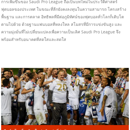
การเพิ่มขึ้นของ Saudi Pro League ถือเป็นบทใหม่ในประวัติศาสตร์
ฟุตบอลของประเทศ ในขณะที่ลีกยังคงลงทุนในความสามารถ โครงสร้าง
พื้นฐาน และการตลาด อิทธิพลที่มีต่อภูมิทัศน์ของฟุตบอลทั่วโลกก็เติบโต
ตามไปด้วย ด้วยฐานแฟนบอลที่หลงใหล สโมสรที่มีการแข่งขันสูง และ
ความมุ่งมั่นที่ไม่เปลี่ยนแปลงเพื่อความเป็นเลิศ Saudi Pro League จึง
พร้อมสำหรับอนาคตที่สดใสและสดใส