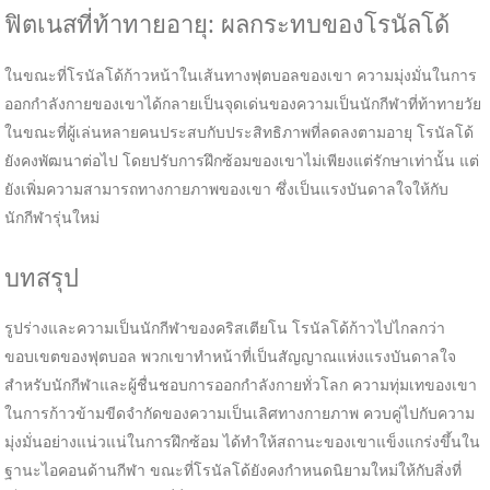
ฟิตเนสที่ท้าทายอายุ: ผลกระทบของโรนัลโด้
ในขณะที่โรนัลโด้ก้าวหน้าในเส้นทางฟุตบอลของเขา ความมุ่งมั่นในการ
ออกกำลังกายของเขาได้กลายเป็นจุดเด่นของความเป็นนักกีฬาที่ท้าทายวัย
ในขณะที่ผู้เล่นหลายคนประสบกับประสิทธิภาพที่ลดลงตามอายุ โรนัลโด้
ยังคงพัฒนาต่อไป โดยปรับการฝึกซ้อมของเขาไม่เพียงแต่รักษาเท่านั้น แต่
ยังเพิ่มความสามารถทางกายภาพของเขา ซึ่งเป็นแรงบันดาลใจให้กับ
นักกีฬารุ่นใหม่
บทสรุป
รูปร่างและความเป็นนักกีฬาของคริสเตียโน โรนัลโด้ก้าวไปไกลกว่า
ขอบเขตของฟุตบอล พวกเขาทำหน้าที่เป็นสัญญาณแห่งแรงบันดาลใจ
สำหรับนักกีฬาและผู้ชื่นชอบการออกกำลังกายทั่วโลก ความทุ่มเทของเขา
ในการก้าวข้ามขีดจำกัดของความเป็นเลิศทางกายภาพ ควบคู่ไปกับความ
มุ่งมั่นอย่างแน่วแน่ในการฝึกซ้อม ได้ทำให้สถานะของเขาแข็งแกร่งขึ้นใน
ฐานะไอคอนด้านกีฬา ขณะที่โรนัลโด้ยังคงกำหนดนิยามใหม่ให้กับสิ่งที่