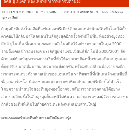
ลีดส์ ยูไนเต็ด น้องใหม่หน้าเก่าที่น่าจับตามอง
DECEMBER 11, 2020
BY
EDITADM
POSTED IN
พรีเมียร์ลีก
TAGGED
พลังหนุ่ม
,
ยูงทอง
,
ลีดส์
ถ้าพูดถึงทีมดังในอดีตที่แฟนบอลพรีเมียร์ลีกและเหล่านักพนันทั่วโลกได้ตั้ง
ตาคอยให้กลับมาโลดแล่นในลีกสูงสุดอีกครั้งคงหนีไม่พ้น ทีมอย่างยูงทอง
ลีดส์ ยูไนเต็ด ที่เคยรวมยอดดาวดังในอดีตไว้อย่างมากมายในยุค 2000
รวมถึงเคยเข้ารอบรองชนะเลิศยูยูฟ่าแชมเปียนส์ลีก ในปี 2000/2001 อีก
ด้วย แต่ด้วยปัญหาทางการเงินที่ทำให้พวกเขาติดหนี้มากจนเกินสมดุลและ
ต้องปรับขนาดทีมมากมายจนกระทั่งตกชั้น พร้อมกับเปลี่ยนมือเจ้าของอีก
มากมายจนกระทั่งกลายเป็นของแอนเดรีย ราดิซซานี่ที่เป็นคนจ้างกุนซือที่
ชื่อว่ามาร์เซโล บิเอลซ่าและสามารถพาทีมกลับมาอยู่พรีเมียร์ได้สำเร็จ
โดยความน่าสนใจของทีมยูงทองนี้อาจจะกลับมาวาดลวดลายได้อย่าง
สวยงามอีกครั้งในลีกสูงสุดก็คงหนีไม่พ้นความสามารถของผู้จัดการและขุม
กำลังของทีมที่เต็มไปด้วยดาวเตะพลังหนุ่มเป็นส่วนใหญ่
คาแรคเตอร์ของทีมกับการผลักดันดาวรุ่ง