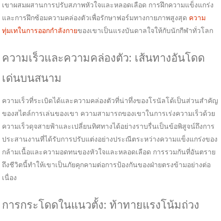
เขาผสมผสานการปรับสภาพหัวใจและหลอดเลือด การฝึกความแข็งแกร่ง
และการฝึกซ้อมความคล่องตัวเพื่อรักษาฟอร์มทางกายภาพสูงสุด
ความ
ทุ่มเทในการออกกำลังกาย
ของเขาเป็นแรงบันดาลใจให้กับนักกีฬาทั่วโลก
ความเร็วและความคล่องตัว: เส้นทางอันโดด
เด่นบนสนาม
ความเร็วที่ระเบิดได้และความคล่องตัวที่น่าทึ่งของโรนัลโด้เป็นส่วนสำคัญ
ของสไตล์การเล่นของเขา ความสามารถของเขาในการเร่งความเร็วด้วย
ความเร็วดุจสายฟ้าและเปลี่ยนทิศทางได้อย่างราบรื่นเป็นข้อพิสูจน์ถึงการ
ประสานงานที่ได้รับการปรับแต่งอย่างประณีตระหว่างความแข็งแกร่งของ
กล้ามเนื้อและความอดทนของหัวใจและหลอดเลือด การรวมกันที่อันตราย
ถึงชีวิตนี้ทำให้เขาเป็นภัยคุกคามต่อการป้องกันของฝ่ายตรงข้ามอย่างต่อ
เนื่อง
การกระโดดในแนวตั้ง: ท้าทายแรงโน้มถ่วง